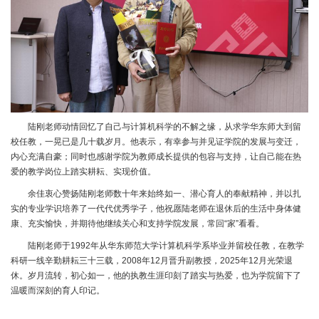
陆刚老师动情回忆了自己与计算机科学的不解之缘，从求学华东师大到留
校任教，一晃已是几十载岁月。他表示，有幸参与并见证学院的发展与变迁，
内心充满自豪；同时也感谢学院为教师成长提供的包容与支持，让自己能在热
爱的教学岗位上踏实耕耘、实现价值。
余佳衷心赞扬陆刚老师数十年来始终如一、潜心育人的奉献精神，并以扎
实的专业学识培养了一代代优秀学子，他祝愿陆老师在退休后的生活中身体健
康、充实愉快，并期待他继续关心和支持学院发展，常回“家”看看。
陆刚老师于1992年从华东师范大学计算机科学系毕业并留校任教，在教学
科研一线辛勤耕耘三十三载，2008年12月晋升副教授，2025年12月光荣退
休。岁月流转，初心如一，他的执教生涯印刻了踏实与热爱，也为学院留下了
温暖而深刻的育人印记。