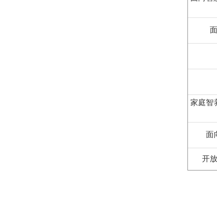
家庭智
面
开