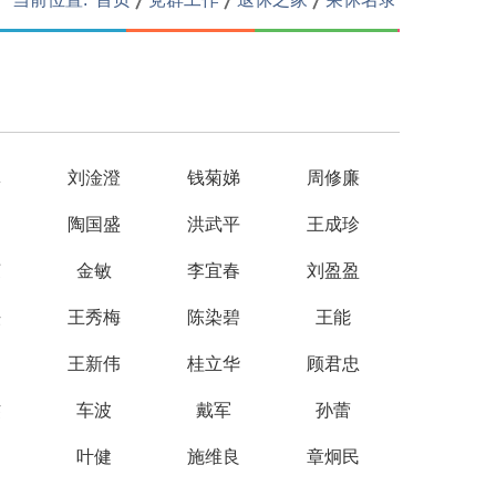
林
刘淦澄
钱菊娣
周修廉
中
陶国盛
洪武平
王成珍
荣
金敏
李宜春
刘盈盈
法
王秀梅
陈染碧
王能
娟
王新伟
桂立华
顾君忠
杰
车波
戴军
孙蕾
叶健
施维良
章炯民