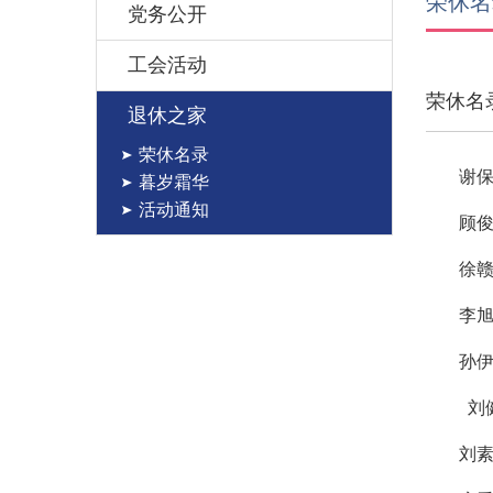
荣休名
党务公开
工会活动
荣休名
退休之家
荣休名录
谢
暮岁霜华
活动通知
顾
徐
李
孙
刘
刘