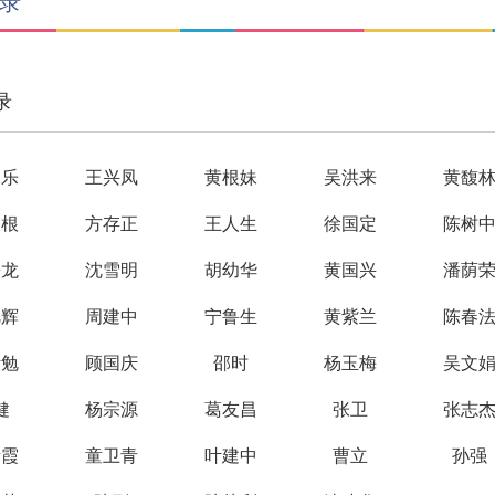
录
录
保乐
王兴凤
黄根妹
吴洪来
黄馥
俊根
方存正
王人生
徐国定
陈树
赣龙
沈雪明
胡幼华
黄国兴
潘荫
旭辉
周建中
宁鲁生
黄紫兰
陈春
伊勉
顾国庆
邵时
杨玉梅
吴文
健
杨宗源
葛友昌
张卫
张志
素霞
童卫青
叶建中
曹立
孙强