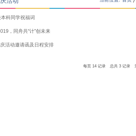
年庆活动
9级本科同学祝福词
-2019，同舟共“计”创未来
年庆活动邀请函及日程安排
每页
14
记录
总共
3
记录