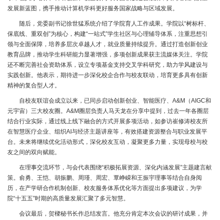
发展新蓝图，携手推动计算机学科更好服务国家战略与区域发展。
随后，党委副书记徐世猛系统介绍了学院育人工作成果。学院以“树标杆、
保底线、重双创”为核心，构建“一站式”学生社区与心理辅导体系，注重思想引
领与全面保障，培养多层次卓越人才，就业质量持续提升。通过打造创新创业
教育品牌，推动学生科研能力显著增强，多项创新成果获主流媒体关注。学院
还不断完善社会资助体系，设立专项基金支持交叉学科研究，助力学风建设与
实践创新。他表示，期待进一步深化校企合作与校友联动，培育更多具有创新
精神的复合型人才。
自校友联谊会成立以来，已同步启动创新创业、智能医疗、A&M（AIGC和
元宇宙）三大校友圈。A&M圈层负责人马天龙在分享中提到，过去一年各圈层
结合行业实际，通过线上线下融合的方式开展多项活动，如参访崔修涛校友所
在智慧医疗企业、组织AI与经济主题讲座等，有效搭建资源整合与职业发展平
台。未来将继续优化活动形式，深化校友互动，凝聚更多力量，实现母校与校
友之间的双向赋能。
在理事交流环节，与会代表围绕“积极拓展资源、深化内涵发展”主题建言献
策。俞勇、王恺、胡振鹏、周瑾、周宏、覃峥嵘和王振宇理事等结合自身阅
历，在产学研合作机制创新、校友服务体系优化等方面提出多项建议，为学
院“十五五”时期的高质量发展汇聚了多元智慧。
会议最后，贺樑秘书长作总结发言。他充分肯定本次会议的研讨成果，并