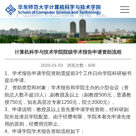
计算机科学与技术学院院级学术报告申请资助流程
2020-01-03 浏览次数：
608
1
、学术报告申请学院资助需提前
3
个工作日向学院科研秘书
提出申请。
2
、资助类型和对象：学术报告和学院主办的小型会议（资
助总人数不超
10
人）
,
副教授及以上（副教授
500
元，普通教
授
750
元，知名高层次专家
1250
元，院士
2000
元）。
3
、申请说明：教授及以上首先要申请学校资助，经科研副
院长批准后学院配套。由于经费有限，学院本着先申请先使
用的原则，经费用完即止。
4
、申请学院学术报告资助流程如下：