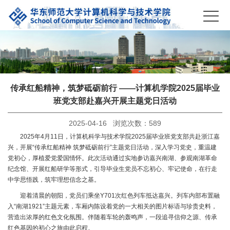
传承红船精神，筑梦砥砺前行 ——计算机学院2025届毕业
班党支部赴嘉兴开展主题党日活动
2025-04-16 浏览次数：
589
2025年4月11日，计算机科学与技术学院2025届毕业班党支部共赴浙江嘉
兴，开展“传承红船精神 筑梦砥砺前行”主题党日活动，深入学习党史，重温建
党初心，厚植爱党爱国情怀。此次活动通过实地参访嘉兴南湖、参观南湖革命
纪念馆、开展红船研学等形式，引导毕业生党员不忘初心、牢记使命，在行走
中学思悟践，筑牢理想信念之基。
迎着清晨的朝阳，党员们乘坐Y701次红色列车抵达嘉兴。列车内部布置融
入“南湖1921”主题元素，车厢内陈设着党的一大相关的图片标语与珍贵史料，
营造出浓厚的红色文化氛围。伴随着车轮的轰鸣声，一段追寻信仰之源、传承
红色基因的初心之旅由此启程。