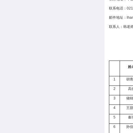
联系电话：021-
邮件地址：lhan@
联系人：韩老
姓
1
胡
2
高
3
储
4
王
5
秦
6
孙