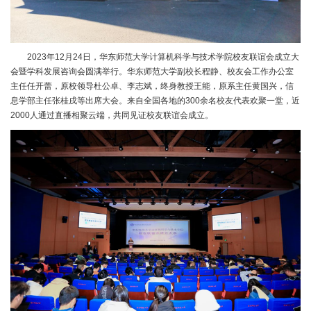
2023年12月24日，华东师范大学计算机科学与技术学院校友联谊会成立大
会暨学科发展咨询会圆满举行。华东师范大学副校长程静、校友会工作办公室
主任任开蕾，原校领导杜公卓、李志斌，终身教授王能，原系主任黄国兴，信
息学部主任张桂戌等出席大会。来自全国各地的300余名校友代表欢聚一堂，近
2000人通过直播相聚云端，共同见证校友联谊会成立。