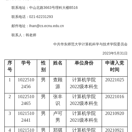
联系地址：中山北路3663号理科大楼B516
联系电话：021-62231293
邮件地址：lhan@cs.ecnu.edu.cn
联系人：韩老师
中共华东师范大学计算机科学与技术学院委员会
2023年5月31日
序
学号
性
姓
名
单位身
份
申请入党
号
别
时
间
1
1022510
男
查顾
计算机学院
20221025
2456
源
2022
级本科
生
2
1022510
男
张丰
计算机学院
20221016
2465
识
2022
级本科
生
3
1021510
男
卢可
计算机学院
20210920
2441
男
2021
级本科
生
4
1021510
男
郑骐
计算机学院
20210921