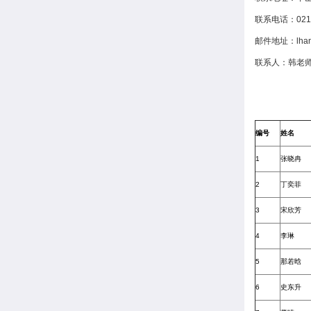
联系电话：021-
邮件地址：lhan@
联系人：韩老
编号
姓名
1
张晓冉
2
丁奕菲
3
宋欣芳
4
李琳
5
那若晗
6
史东升