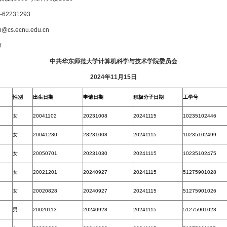
62231293
cs.ecnu.edu.cn
师
中共华东师范大学计算机科学与技术学院委员会
2024年11月15日
性别
出生日期
申请日期
积极分子日期
工学号
女
20041102
20231008
20241115
10235102446
女
20041230
28231008
20241115
10235102499
女
20050701
20231030
20241115
10235102475
女
20021201
20240927
20241115
51275901028
女
20020828
20240927
20241115
51275901026
男
20020113
20240928
20241115
51275901023